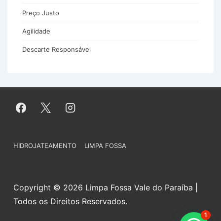
Preço Justo
Agilidade
Descarte Responsável
Menu
HIDROJATEAMENTO
LIMPA FOSSA
do
Rodapé
Copyright © 2026 Limpa Fossa Vale do Paraíba |
Todos os Direitos Reservados.
1