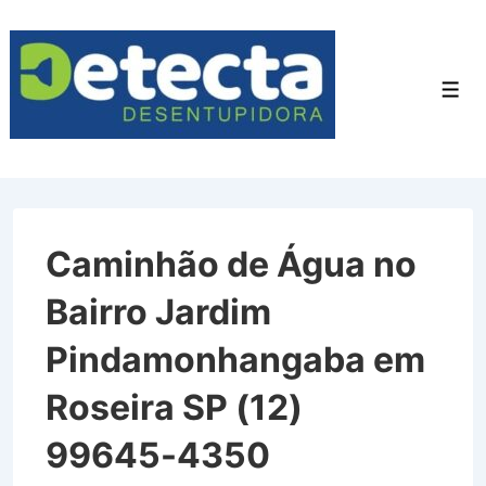
↓
Ir
para
Men
o
Conteúdo
Principal
Caminhão de Água no
Bairro Jardim
Pindamonhangaba em
Roseira SP (12)
99645-4350