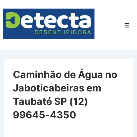
↓
Ir
para
Men
o
Conteúdo
Principal
Caminhão de Água no
Jaboticabeiras em
Taubaté SP (12)
99645-4350
Caminhão de Água no