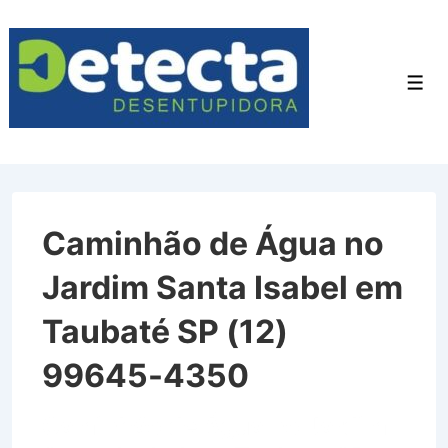
↓
Ir
para
Men
o
Conteúdo
Principal
Caminhão de Água no
Jardim Santa Isabel em
Taubaté SP (12)
99645-4350
Caminhão de Água no Jardim