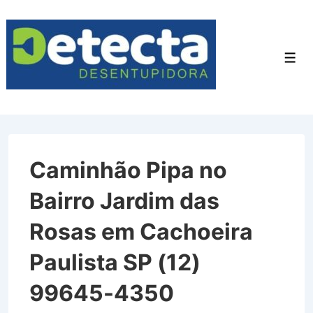
↓
Ir
para
Men
o
Conteúdo
Principal
Caminhão Pipa no
Bairro Jardim das
Rosas em Cachoeira
Paulista SP (12)
99645-4350