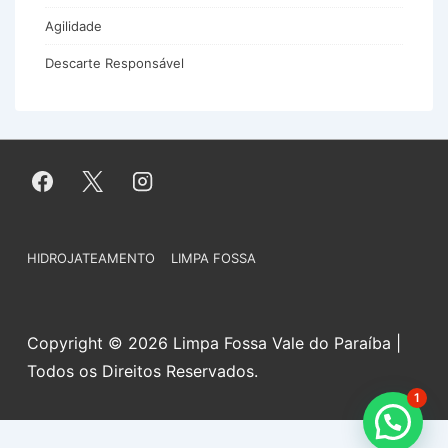
Agilidade
Descarte Responsável
Menu
HIDROJATEAMENTO
LIMPA FOSSA
do
Rodapé
Copyright © 2026 Limpa Fossa Vale do Paraíba |
Todos os Direitos Reservados.
1