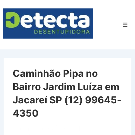
↓
Ir
para
Men
o
Conteúdo
Principal
Caminhão Pipa no
Bairro Jardim Luíza em
Jacareí SP (12) 99645-
4350
Caminhão Pipa no Bairro