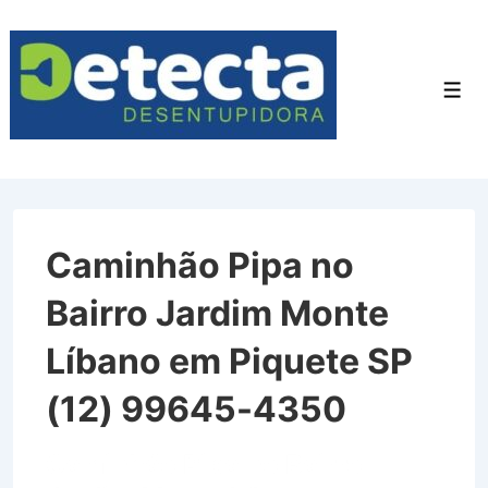
↓
Ir
para
Men
o
Conteúdo
Principal
Caminhão Pipa no
Bairro Jardim Monte
Líbano em Piquete SP
(12) 99645-4350
Caminhão Pipa no Bairro