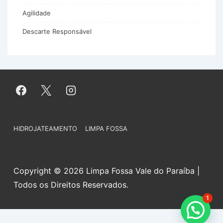
Agilidade
Descarte Responsável
Menu
HIDROJATEAMENTO
LIMPA FOSSA
do
Rodapé
Copyright © 2026 Limpa Fossa Vale do Paraíba |
Todos os Direitos Reservados.
1