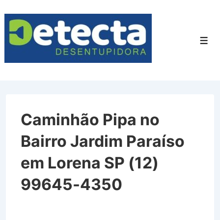
↓
Ir
para
Men
o
Conteúdo
Principal
Caminhão Pipa no
Bairro Jardim Paraíso
em Lorena SP (12)
99645-4350
Caminhão Pipa no Bairro