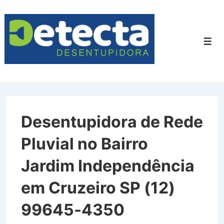
↓
Ir
para
Men
o
Conteúdo
Principal
Desentupidora de Rede
Pluvial no Bairro
Jardim Independência
em Cruzeiro SP (12)
99645-4350