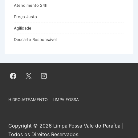
Atendimento 24h
Preço Justo
Agilidade
Descarte Responsável
Menu
HIDROJATEAMENTO
LIMPA FOSSA
do
Rodapé
Copyright © 2026 Limpa Fossa Vale do Paraíba |
Todos os Direitos Reservados.