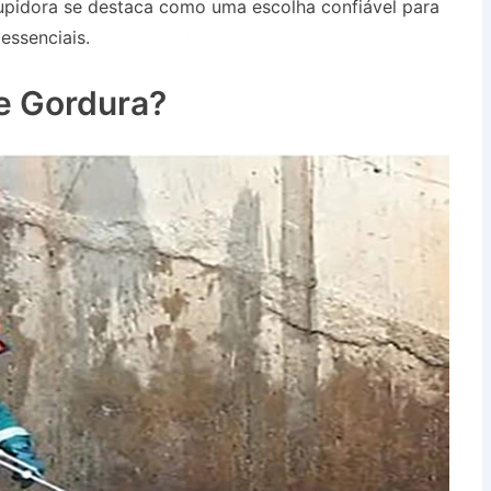
upidora se destaca como uma escolha confiável para
essenciais.
Desentupidora no Cidade de Deus em
e Gordura?