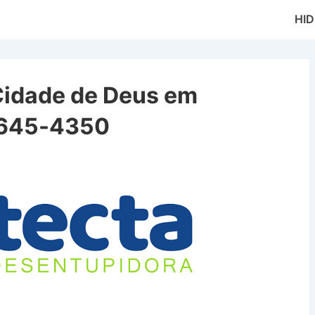
Main
HI
Naviga
Cidade de Deus em
9645-4350
 de Deus em Taubaté SP