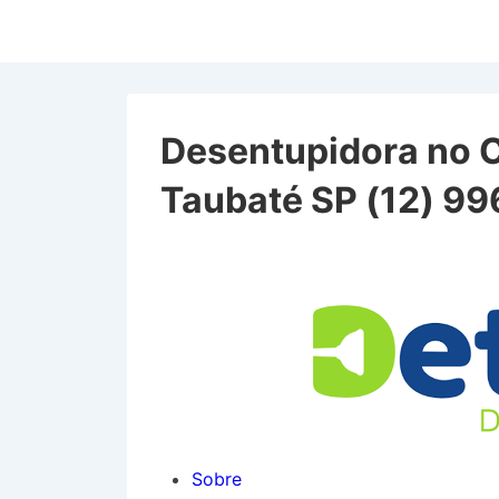
↓
Ir
para
o
Conteúdo
Desentupidora no 
Principal
Taubaté SP (12) 9
Desentupidora no Cidade
Sobre