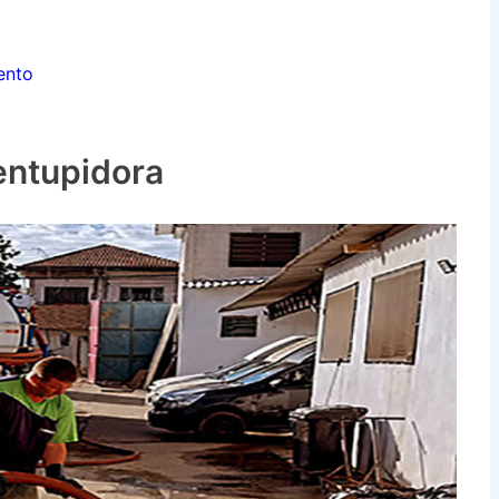
ento
entupidora