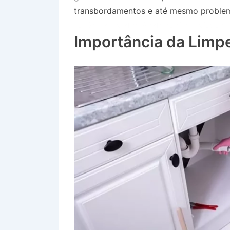
transbordamentos e até mesmo problem
no Bairro Jardim Pindamonhangaba em S
Importância da Limp