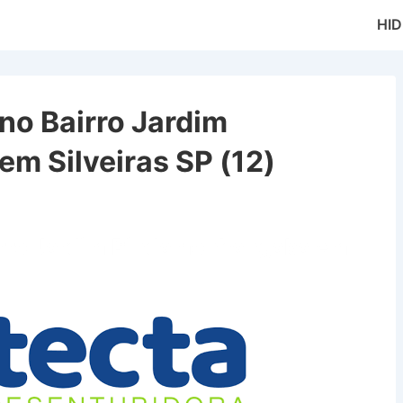
Main
HI
Naviga
o Bairro Jardim
m Silveiras SP (12)
irro Jardim Pindamonhangaba em