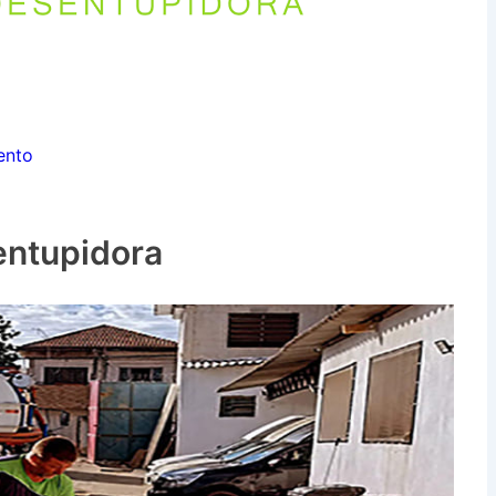
ento
entupidora