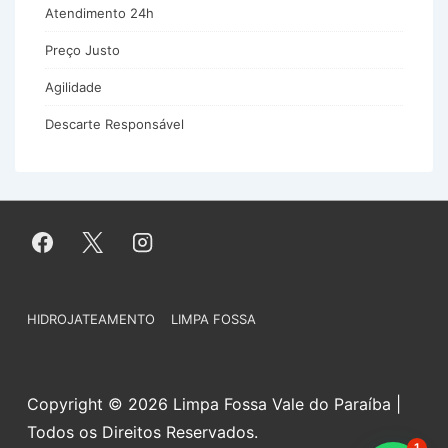
Atendimento 24h
Preço Justo
Agilidade
Descarte Responsável
Menu
HIDROJATEAMENTO
LIMPA FOSSA
do
Rodapé
Copyright © 2026 Limpa Fossa Vale do Paraíba |
Todos os Direitos Reservados.
1