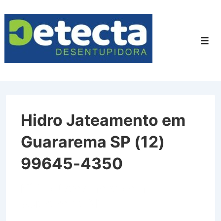
↓
Ir
para
Men
o
Conteúdo
Principal
Hidro Jateamento em
Guararema SP (12)
99645-4350
Hidro Jateamento em
Guararema SP