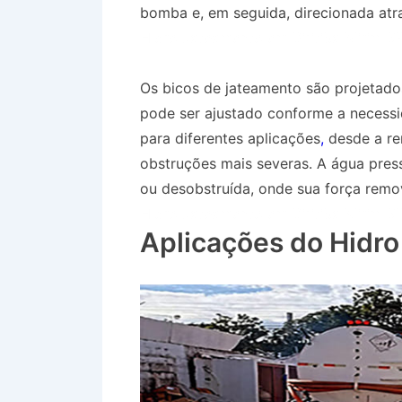
bomba e, em seguida, direcionada atr
Hidro Jateamento em Biritiba Mirim S
Os bicos de jateamento são projetados
pode ser ajustado conforme a necessid
para diferentes aplicações
,
desde a re
obstruções mais severas. A água press
ou desobstruída, onde sua força remov
Hidro Jateamento em Biritiba Mirim S
Aplicações do Hidr