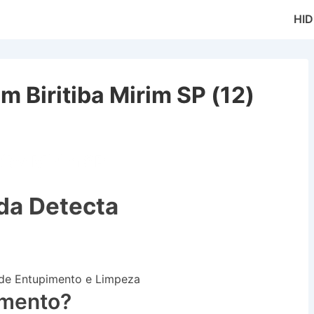
Main
HI
Naviga
 Biritiba Mirim SP (12)
tiba Mirim SP
da Detecta
 de Entupimento e Limpeza
amento?