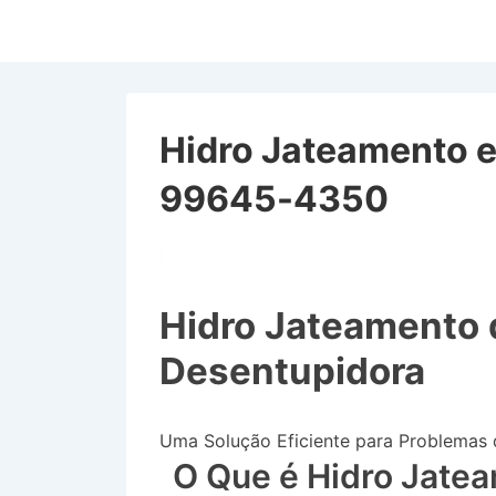
↓
Ir
para
o
Conteúdo
Hidro Jateamento em
Principal
99645-4350
Hidro Jateamento em Biri
Hidro Jateamento 
Desentupidora
Uma Solução Eficiente para Problemas
O Que é Hidro Jate