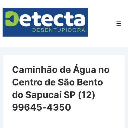
↓
Ir
para
Men
o
Conteúdo
Principal
Caminhão de Água no
Centro de São Bento
do Sapucaí SP (12)
99645-4350
Caminhão de Água no Centro