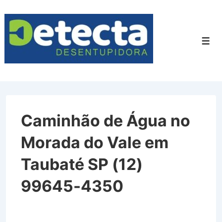
↓
Ir
para
Men
o
Conteúdo
Principal
Caminhão de Água no
Morada do Vale em
Taubaté SP (12)
99645-4350
Caminhão de Água no Morada