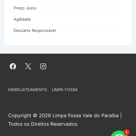
Preço Justo
Agilidade
Descarte Responsável
Menu
HIDROJATEAMENTO
LIMPA FOSSA
do
Rodapé
Copyright © 2026 Limpa Fossa Vale do Paraíba |
Todos os Direitos Reservados.
1