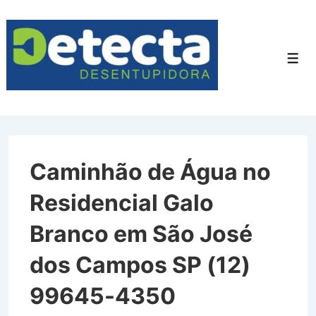
↓
Ir
para
Men
o
Conteúdo
Principal
Caminhão de Água no
Residencial Galo
Branco em São José
dos Campos SP (12)
99645-4350