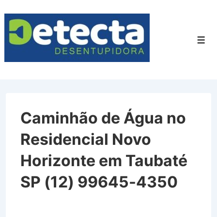
↓
Ir
para
Men
o
Conteúdo
Principal
Caminhão de Água no
Residencial Novo
Horizonte em Taubaté
SP (12) 99645-4350
Caminhão de Água no