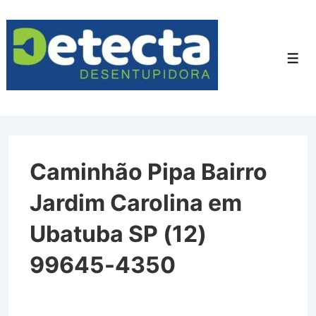
↓
Ir
para
Men
o
Conteúdo
Principal
Caminhão Pipa Bairro
Jardim Carolina em
Ubatuba SP (12)
99645-4350
Caminhão Pipa Bairro Jardim