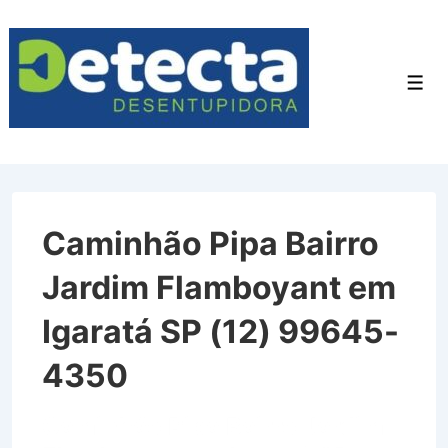
↓
Ir
para
Men
o
Conteúdo
Principal
Caminhão Pipa Bairro
Jardim Flamboyant em
Igaratá SP (12) 99645-
4350
Caminhão Pipa Bairro Jardim