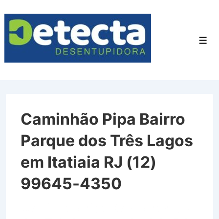
↓
Ir
para
Men
o
Conteúdo
Principal
Caminhão Pipa Bairro
Parque dos Três Lagos
em Itatiaia RJ (12)
99645-4350
Caminhão Pipa Bairro Parque