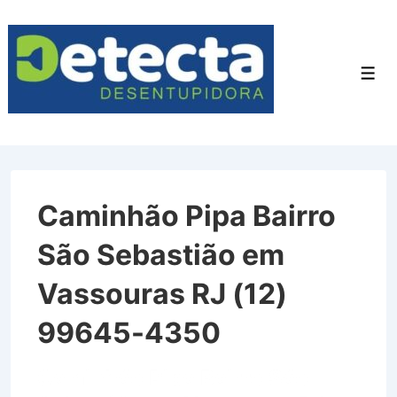
↓
Ir
para
Men
o
Conteúdo
Principal
Caminhão Pipa Bairro
São Sebastião em
Vassouras RJ (12)
99645-4350
Caminhão Pipa Bairro São