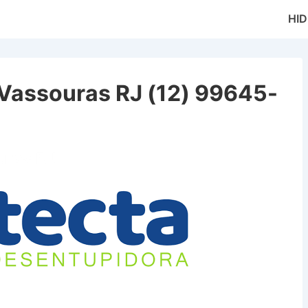
Main
HI
Naviga
Vassouras RJ (12) 99645-
uras RJ