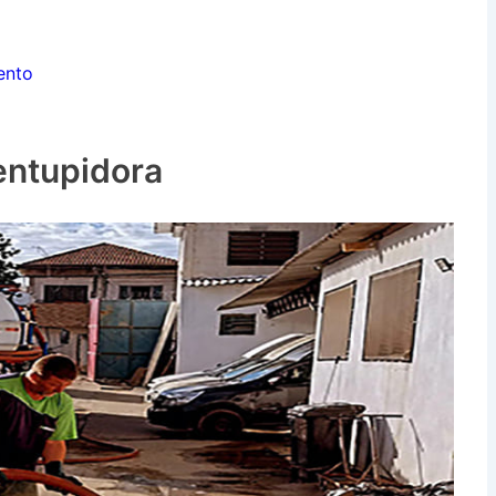
ento
entupidora