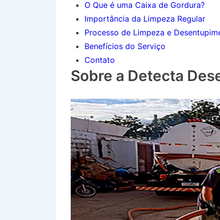
O Que é uma Caixa de Gordura?
Importância da Limpeza Regular
Processo de Limpeza e Desentupim
Benefícios do Serviço
Contato
Sobre a Detecta Des