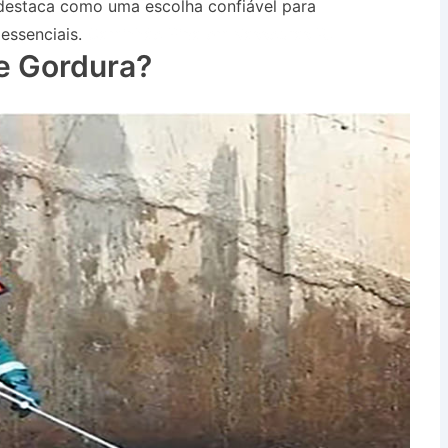
destaca como uma escolha confiável para
essenciais.
Caminhão Pipa em Vassouras RJ
e Gordura?