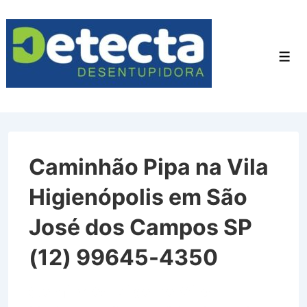
↓
Ir
para
Men
o
Conteúdo
Principal
Caminhão Pipa na Vila
Higienópolis em São
José dos Campos SP
(12) 99645-4350
Caminhão Pipa na Vila