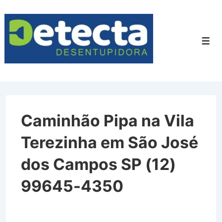
↓
Ir
para
Men
o
Conteúdo
Principal
Caminhão Pipa na Vila
Terezinha em São José
dos Campos SP (12)
99645-4350
Caminhão Pipa na Vila