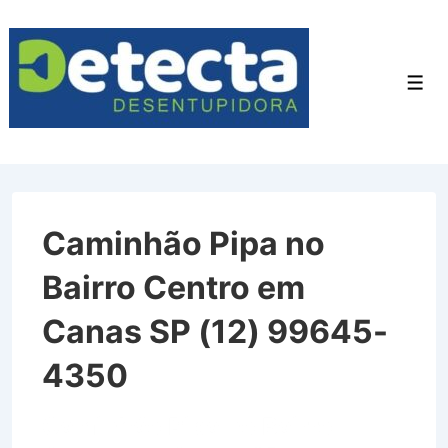
↓
Ir
para
Men
o
Conteúdo
Principal
Caminhão Pipa no
Bairro Centro em
Canas SP (12) 99645-
4350
Caminhão Pipa no Bairro