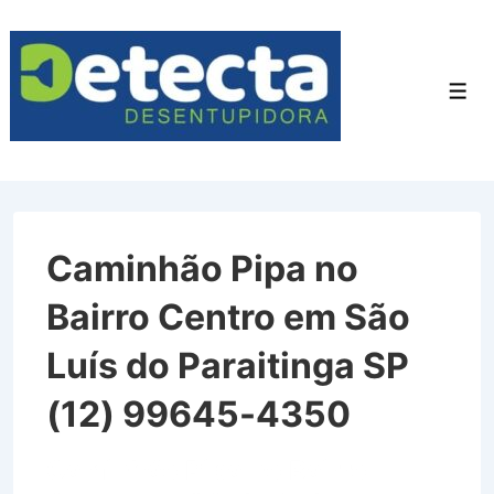
↓
Ir
para
Men
o
Conteúdo
Principal
Caminhão Pipa no
Bairro Centro em São
Luís do Paraitinga SP
(12) 99645-4350
Caminhão Pipa no Bairro