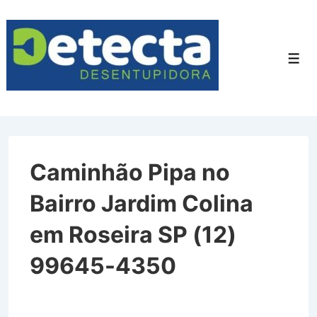
↓
Ir
para
Men
o
Conteúdo
Principal
Caminhão Pipa no
Bairro Jardim Colina
em Roseira SP (12)
99645-4350
Caminhão Pipa no Bairro