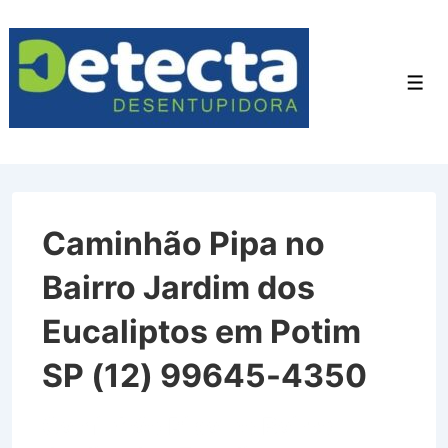
↓
Ir
para
Men
o
Conteúdo
Principal
Caminhão Pipa no
Bairro Jardim dos
Eucaliptos em Potim
SP (12) 99645-4350
Caminhão Pipa no Bairro