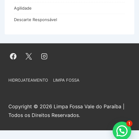
Agilidade
Descarte Responsável
Menu
HIDROJATEAMENTO
LIMPA FOSSA
do
Rodapé
Copyright © 2026 Limpa Fossa Vale do Paraíba |
Todos os Direitos Reservados.
1