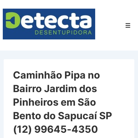
↓
Ir
para
Men
o
Conteúdo
Principal
Caminhão Pipa no
Bairro Jardim dos
Pinheiros em São
Bento do Sapucaí SP
(12) 99645-4350