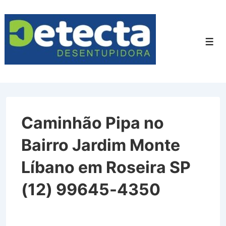
↓
Ir
para
Men
o
Conteúdo
Principal
Caminhão Pipa no
Bairro Jardim Monte
Líbano em Roseira SP
(12) 99645-4350
Caminhão Pipa no Bairro