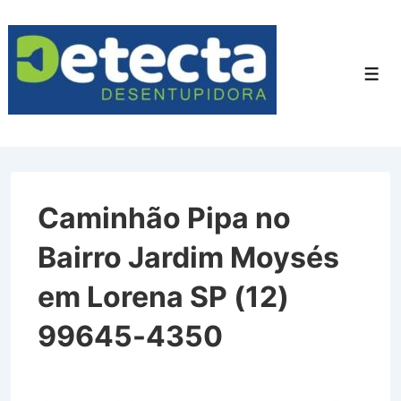
↓
Ir
para
Men
o
Conteúdo
Principal
Caminhão Pipa no
Bairro Jardim Moysés
em Lorena SP (12)
99645-4350
Caminhão Pipa no Bairro