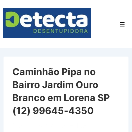
↓
Ir
para
Men
o
Conteúdo
Principal
Caminhão Pipa no
Bairro Jardim Ouro
Branco em Lorena SP
(12) 99645-4350
Caminhão Pipa no Bairro