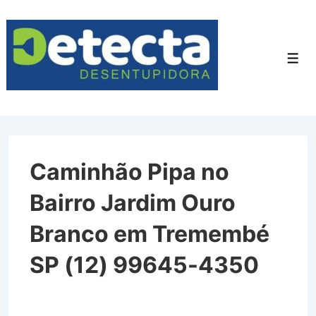
↓
Ir
para
Men
o
Conteúdo
Principal
Caminhão Pipa no
Bairro Jardim Ouro
Branco em Tremembé
SP (12) 99645-4350
Caminhão Pipa no Bairro