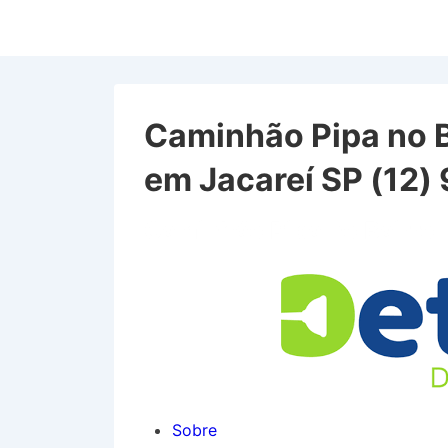
↓
Ir
para
o
Conteúdo
Caminhão Pipa no 
Principal
em Jacareí SP (12
Caminhão Pipa no Bairro
Sobre