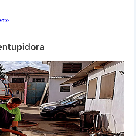
ento
entupidora