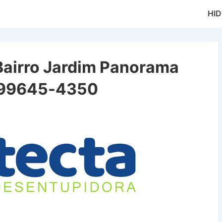
Main
HI
Naviga
Bairro Jardim Panorama
) 99645-4350
 Jardim Panorama em Jacareí SP