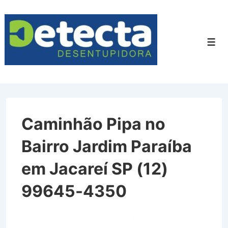
↓
Ir
para
Men
o
Conteúdo
Principal
Caminhão Pipa no
Bairro Jardim Paraíba
em Jacareí SP (12)
99645-4350
Caminhão Pipa no Bairro