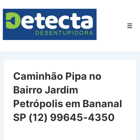
↓
Ir
para
Men
o
Conteúdo
Principal
Caminhão Pipa no
Bairro Jardim
Petrópolis em Bananal
SP (12) 99645-4350
Caminhão Pipa no Bairro