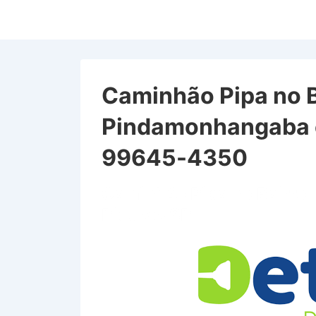
↓
Ir
para
o
Conteúdo
Caminhão Pipa no B
Principal
Pindamonhangaba e
99645-4350
Caminhão Pipa no Bairro
Piquete SP