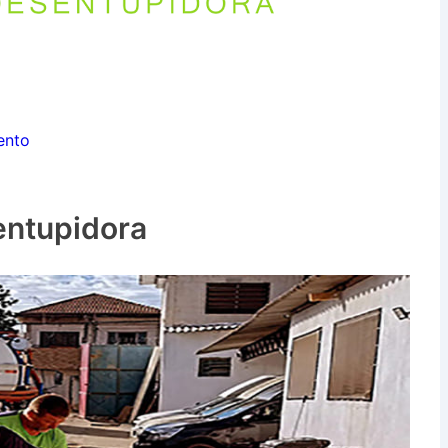
ento
entupidora