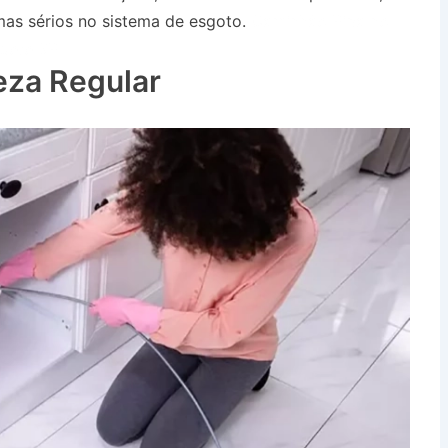
as sérios no sistema de esgoto.
Caminhão Pipa no
uete SP
eza Regular