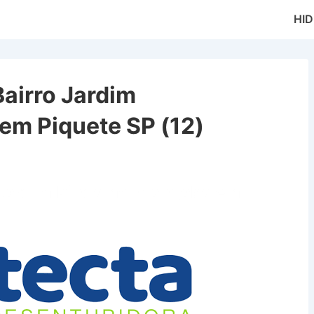
Main
HI
Naviga
airro Jardim
m Piquete SP (12)
 Jardim Pindamonhangaba em