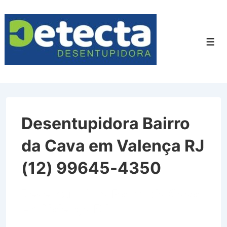
↓
Ir
para
Men
o
Conteúdo
Principal
Desentupidora Bairro
da Cava em Valença RJ
(12) 99645-4350
Desentupidora Bairro da Cava
em Valença RJ