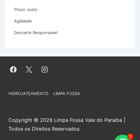
Preço Justo
Agilidade
Descarte Responsável
Menu
HIDROJATEAMENTO
LIMPA FOSSA
do
Rodapé
Copyright © 2026 Limpa Fossa Vale do Paraíba |
Todos os Direitos Reservados.
1