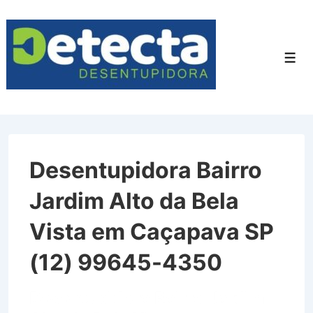
↓
Ir
para
Men
o
Conteúdo
Principal
Desentupidora Bairro
Jardim Alto da Bela
Vista em Caçapava SP
(12) 99645-4350
Desentupidora Bairro Jardim