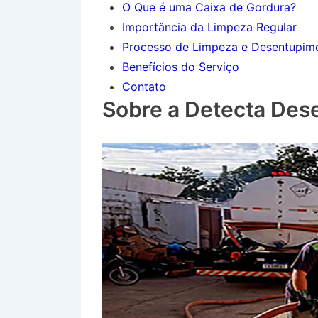
O Que é uma Caixa de Gordura?
Importância da Limpeza Regular
Processo de Limpeza e Desentupim
Benefícios do Serviço
Contato
Sobre a Detecta Des