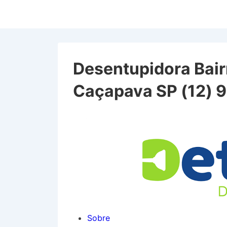
↓
Ir
para
o
Conteúdo
Desentupidora Bai
Principal
Caçapava SP (12)
Desentupidora Bairro Ja
Sobre