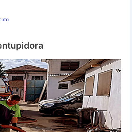
ento
entupidora