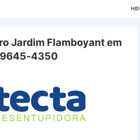
Main
HI
Naviga
rro Jardim Flamboyant em
 99645-4350
rdim Flamboyant em Caçapava SP