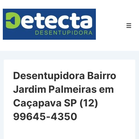
↓
Ir
para
Men
o
Conteúdo
Principal
Desentupidora Bairro
Jardim Palmeiras em
Caçapava SP (12)
99645-4350
Desentupidora Bairro Jardim