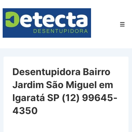
↓
Ir
para
Men
o
Conteúdo
Principal
Desentupidora Bairro
Jardim São Miguel em
Igaratá SP (12) 99645-
4350
Desentupidora Bairro Jardim