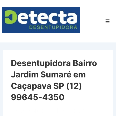
↓
Ir
para
Men
o
Conteúdo
Principal
Desentupidora Bairro
Jardim Sumaré em
Caçapava SP (12)
99645-4350
Desentupidora Bairro Jardim