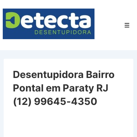
↓
Ir
para
Men
o
Conteúdo
Principal
Desentupidora Bairro
Pontal em Paraty RJ
(12) 99645-4350
Desentupidora Bairro Pontal
em Paraty RJ