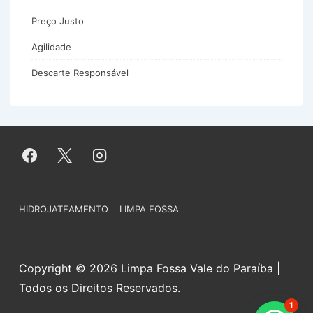
Preço Justo
Agilidade
Descarte Responsável
Menu
HIDROJATEAMENTO
LIMPA FOSSA
do
Rodapé
Copyright © 2026 Limpa Fossa Vale do Paraíba |
Todos os Direitos Reservados.
1