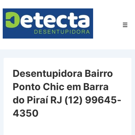
↓
Ir
para
Men
o
Conteúdo
Principal
Desentupidora Bairro
Ponto Chic em Barra
do Piraí RJ (12) 99645-
4350
Desentupidora Bairro Ponto