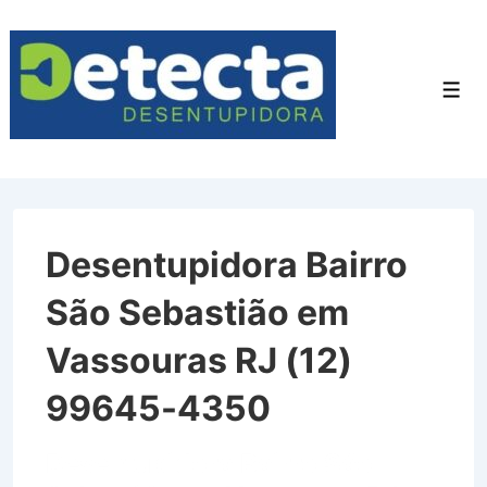
↓
Ir
para
Men
o
Conteúdo
Principal
Desentupidora Bairro
São Sebastião em
Vassouras RJ (12)
99645-4350
Desentupidora Bairro São