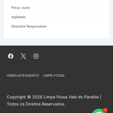
Preço Justo
Agilidade
Descarte Responsável
Menu
HIDROJATEAMENTO
LIMPA FOSSA
do
Rodapé
Copyright © 2026 Limpa Fossa Vale do Paraíba |
Todos os Direitos Reservados.
1