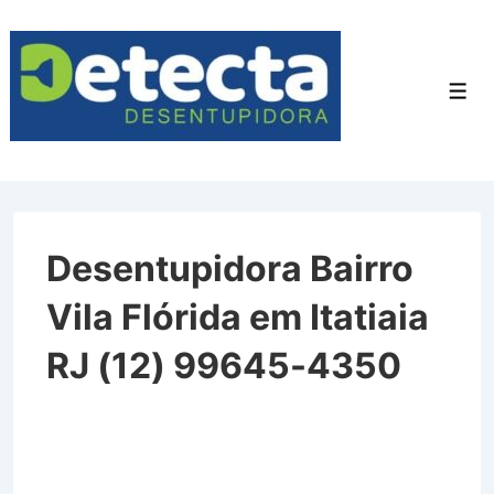
↓
Ir
para
Men
o
Conteúdo
Principal
Desentupidora Bairro
Vila Flórida em Itatiaia
RJ (12) 99645-4350
Desentupidora Bairro Vila
Flórida em Itatiaia RJ