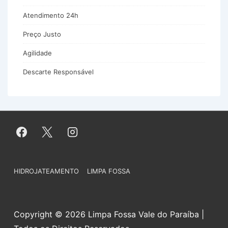
Atendimento 24h
Preço Justo
Agilidade
Descarte Responsável
Menu
HIDROJATEAMENTO
LIMPA FOSSA
do
Rodapé
Copyright © 2026 Limpa Fossa Vale do Paraíba |