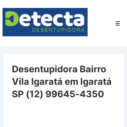
↓
Ir
para
Men
o
Conteúdo
Principal
Desentupidora Bairro
Vila Igaratá em Igaratá
SP (12) 99645-4350
Desentupidora Bairro Vila
Igaratá em Igaratá SP