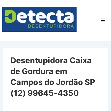
↓
Ir
para
Men
o
Conteúdo
Principal
Desentupidora Caixa
de Gordura em
Campos do Jordão SP
(12) 99645-4350
Desentupidora Caixa de