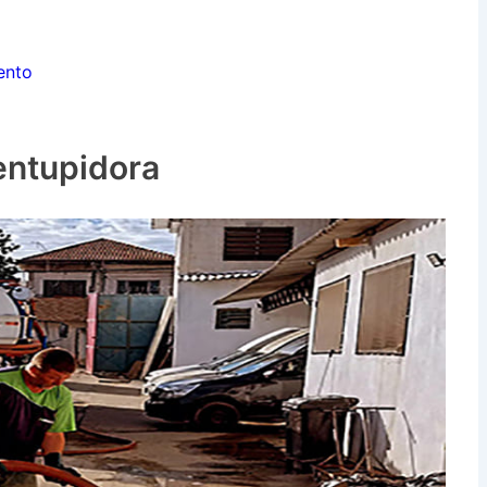
ento
entupidora