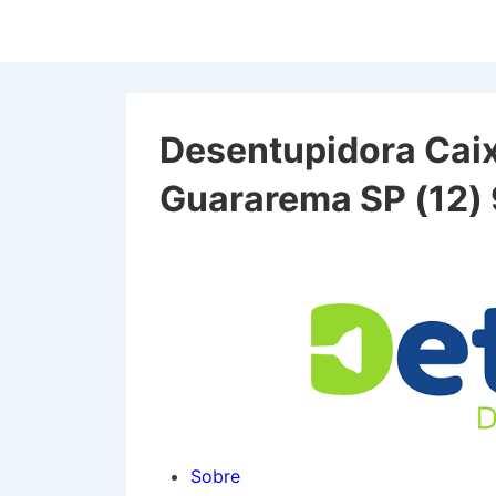
↓
Ir
para
o
Conteúdo
Desentupidora Cai
Principal
Guararema SP (12
Desentupidora Caixa de 
Sobre