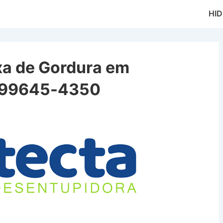
Main
HI
Naviga
xa de Gordura em
) 99645-4350
Gordura em Guararema SP