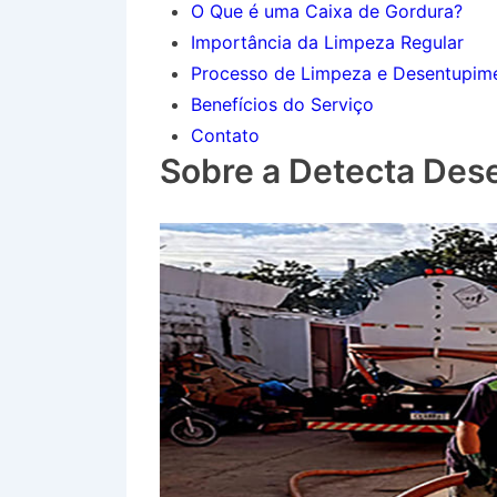
O Que é uma Caixa de Gordura?
Importância da Limpeza Regular
Processo de Limpeza e Desentupim
Benefícios do Serviço
Contato
Sobre a Detecta Des